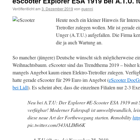
eScooter Explorer ESA 1919 bei A.T.U. f
Veröffentlicht am
3. Dezember 2019
von
guenni
Heute noch ein kleiner Hinweis für Interes
Tretroller zulegen wollen. Mir ist gerade 
Unger (A.T.U.) aufgefallen. Die Firma ken
die ja auch Wartung an.
So mancher (jüngere) Deutsche wünscht sich möglicherweise ein
Weihnachtsbaum. eScooter sind das Trendthema 2019 – bisher kon
mangels Angebot kaum einen Elektro-Tretroller zulegen. Verfügb
hatte gerade eScooter für 299 Euro im Angebot (
eScooter DocG
bei Lidl
). Es scheint aber, dass die einzelnen Filialen nur 2-3 
Neu bei A.T.U: Der Explorer #E-Scooter ESA 1919 mit S
verfügbar! Moderner Fahrspaß ist umweltfreundlich, leise 
diese neue Art der Fortbewegung starten. #emobility
htt
pic.twitter.com/343ALIMh6K
— A.T.U (@atu_de) November 28, 2019