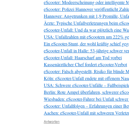
eScooter: Modeerscheinung oder intelligente M
eScooter: Polizei Hannover veröffentlicht Zahl
Hannover: Angetrunken mit 1,9 Promille, Unfal
Ärzte: Typische Unfallverletzungen beim eSco
eScooter-Unfall: Und da war plötzlich eine W
USA: Unfallzahlen mit eScootern um 222% ge
Ein eScooter-Stunt, der wohl kräftig schief geg
eScooter-Unfall in Halle: 53-jährige schwer ver
eScooter-Unfall: Haarscharf am Tod vorbei
Kassenärztlicher Chef fordert eScooter-Verbot
eScooter: Falsch abgestellt, Risiko für blinde
Köln: eScooter-Unfall endete mit offenem Na
USA: Schwere eScooter-Unfälle – Fallbeispiel
Berlin: Rote Ampel überfahren, schwerer eSco
Wiesbaden: eScooter-Fahrer bei Unfall schwer 
eScooter: Unfallfolgen – Erfahrungen einer Be
Aachen: eScooter-Unfall mit schweren Verlet
Antworten