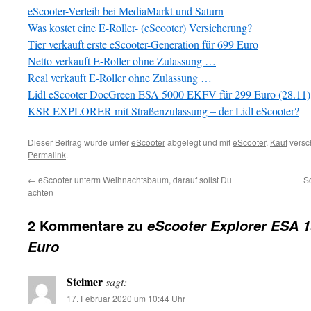
eScooter-Verleih bei MediaMarkt und Saturn
Was kostet eine E-Roller- (eScooter) Versicherung?
Tier verkauft erste eScooter-Generation für 699 Euro
Netto verkauft E-Roller ohne Zulassung …
Real verkauft E-Roller ohne Zulassung …
Lidl eScooter DocGreen ESA 5000 EKFV für 299 Euro (28.11)
KSR EXPLORER mit Straßenzulassung – der Lidl eScooter?
Dieser Beitrag wurde unter
eScooter
abgelegt und mit
eScooter
,
Kauf
versch
Permalink
.
←
eScooter unterm Weihnachtsbaum, darauf sollst Du
S
achten
2 Kommentare zu
eScooter Explorer ESA 19
Euro
Steimer
sagt:
17. Februar 2020 um 10:44 Uhr